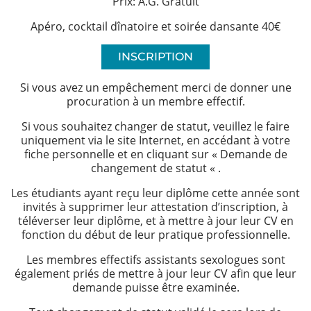
Prix: A.G. Gratuit
Infos
Apéro, cocktail dînatoire et soirée dansante 40€
INSCRIPTION
Informations
Si vous avez un empêchement merci de donner une
Actualités
procuration à un membre effectif.
Formations
Si vous souhaitez changer de statut, veuillez le faire
uniquement via le site Internet, en accédant à votre
Offre
fiche personnelle et en cliquant sur « Demande de
changement de statut « .
d’emploi/
Stage
Les étudiants ayant reçu leur diplôme cette année sont
invités à supprimer leur attestation d’inscription, à
téléverser leur diplôme, et à mettre à jour leur CV en
Prix
fonction du début de leur pratique professionnelle.
Les membres effectifs assistants sexologues sont
Contact
également priés de mettre à jour leur CV afin que leur
demande puisse être examinée.