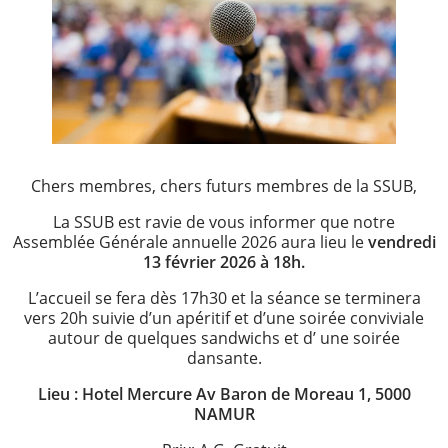
SSUB
Historique
La
sexologie
Superviseurs
Chers membres, chers futurs membres de la SSUB,
La SSUB est ravie de vous informer que notre
Comités
Assemblée Générale annuelle 2026 aura lieu le
vendredi
13 février 2026 à 18h.
Comité
L’accueil se fera dès 17h30 et la séance se terminera
vers 20h suivie d’un apéritif et d’une soirée conviviale
d’Ethique et de
autour de quelques sandwichs et d’ une soirée
Déontologique
dansante.
Comité
Lieu : Hotel Mercure Av Baron de Moreau 1, 5000
NAMUR
Scientifique