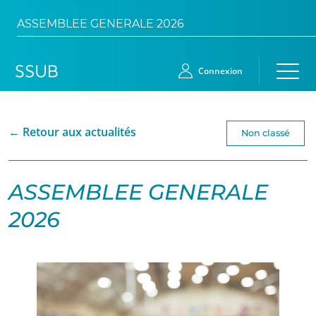
ASSEMBLEE GENERALE 2026
Connexion
← Retour aux actualités
Accueil
Non classé
Membres
ASSEMBLEE GENERALE
Demande
2026
d’adhésion
Qui
sommes-
nous?