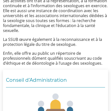
Ses activités ont trait à la représentation, à la formation
SSUB
continuée et à l’information des sexologues en exercice.
Elle est aussi une instance de coordination avec les
Historique
universités et les associations internationales dédiées à
la sexologie sous toutes ses formes : la recherche
fondamentale, la clinique et l’éducation à la santé
La
sexuelle.
sexologie
La SSUB œuvre également à la reconnaissance et à la
Superviseurs
protection légale du titre de sexologue.
Enfin, elle offre au public un répertoire de
Comités
professionnels dûment qualifiés souscrivant au code
d’éthique et de déontologie à l’usage des sexologues.
Comité
d’Ethique et de
Conseil d’Administration
Déontologique
Comité
Scientifique