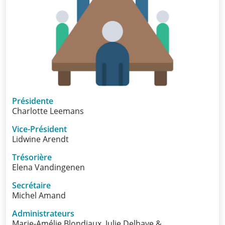
Infos
Informations
Actualités
Formations
Présidente
Offre
Charlotte Leemans
d’emploi/
Vice-Président
Stage
Lidwine Arendt
Trésorière
Prix
Elena Vandingenen
Secrétaire
Contact
Michel Amand
Administrateurs
Marie-Amélie Blondiaux, Julie Delhaye &