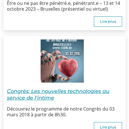
Être ou ne pas être pénétré.e, pénétrant.e – 13 et 14
SSUB
octobre 2023 – Bruxelles (présentiel ou virtuel)
Historique
Lire plus
La
sexologie
Superviseurs
Comités
Comité
Congrès: Les nouvelles technologies au
d’Ethique et de
service de l’intime
Déontologique
Découvrez le programme de notre Congrès du 03
Comité
mars 2018 à partir de 8h30.
Scientifique
Lire plus