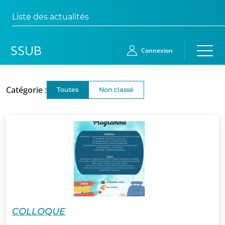
Liste des actualités
Connexion
Catégorie :
Non classé
Toutes
Accueil
Membres
Demande
d’adhésion
Qui
sommes-
nous?
COLLOQUE