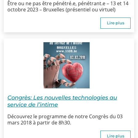
Être ou ne pas être pénétré.e, pénétrant.e – 13 et 14
SSUB
octobre 2023 – Bruxelles (présentiel ou virtuel)
Historique
Lire plus
La
sexologie
Superviseurs
Comités
Comité
Congrès: Les nouvelles technologies au
d’Ethique et de
service de l’intime
Déontologique
Découvrez le programme de notre Congrès du 03
Comité
mars 2018 à partir de 8h30.
Scientifique
Lire plus