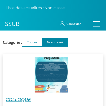
Liste des actualités : Non classé
Connexion
Catégorie :
Toutes
Non classé
Accueil
Membres
Demande
d’adhésion
Qui
sommes-
nous?
COLLOQUE