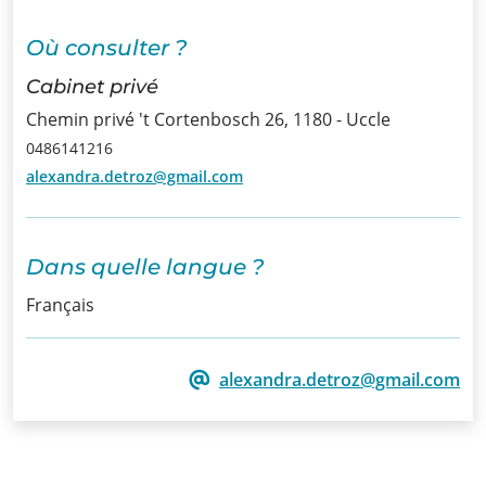
Infos
Où consulter ?
Cabinet privé
Informations
Chemin privé 't Cortenbosch 26, 1180 - Uccle
Actualités
0486141216
alexandra.detroz@gmail.com
Formations
Offre
Dans quelle langue ?
d’emploi/
Stage
Français
Prix
alexandra.detroz@gmail.com
Contact