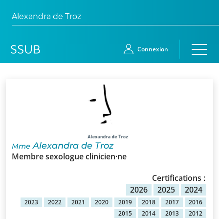
Alexandra de Troz
Connexion
Accueil
Membres
Demande
Alexandra de Troz
Mme
d’adhésion
Membre sexologue clinicien·ne
Qui
Certifications :
sommes-
2026
2025
2024
nous?
2023
2022
2021
2020
2019
2018
2017
2016
2015
2014
2013
2012