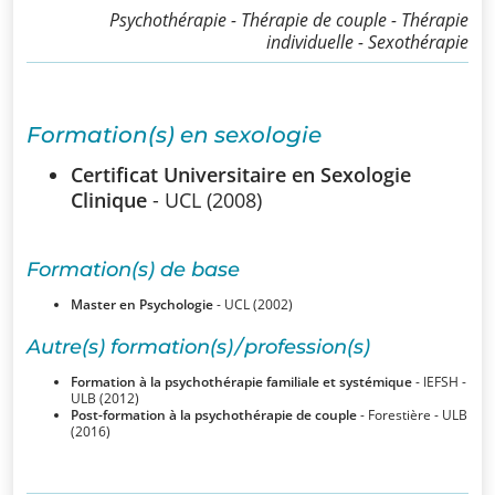
SSUB
Psychothérapie - Thérapie de couple - Thérapie
individuelle - Sexothérapie
Historique
La
Formation(s) en sexologie
sexologie
Certificat Universitaire en Sexologie
Superviseurs
Clinique
- UCL (2008)
Comités
Formation(s) de base
Master en Psychologie
- UCL (2002)
Comité
Autre(s) formation(s) / profession(s)
d’Ethique et de
Formation à la psychothérapie familiale et systémique
- IEFSH -
Déontologique
ULB (2012)
Post-formation à la psychothérapie de couple
- Forestière - ULB
(2016)
Comité
Scientifique