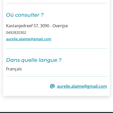
Infos
Où consulter ?
Informations
Kastanjedreef 57, 3090 - Overijse
Actualités
0492820302
aurelie.alaime@gmail.com
Formations
Offre
Dans quelle langue ?
d’emploi/
Français
Stage
Prix
aurelie.alaime@gmail.com
Contact