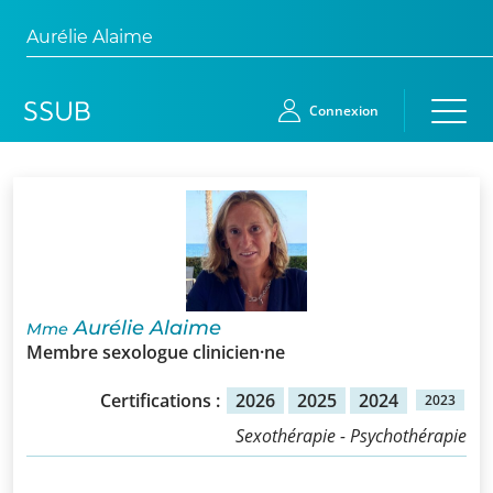
Aurélie Alaime
Connexion
Accueil
Membres
Demande
Aurélie Alaime
Mme
d’adhésion
Membre sexologue clinicien·ne
Qui
Certifications :
2026
2025
2024
2023
sommes-
Sexothérapie - Psychothérapie
nous?