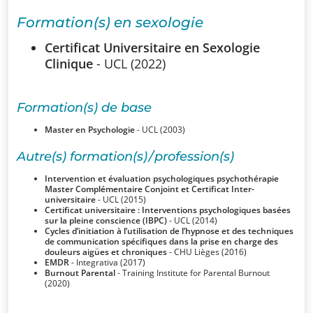
SSUB
Formation(s) en sexologie
Historique
Certificat Universitaire en Sexologie
Clinique
- UCL (2022)
La
sexologie
Formation(s) de base
Superviseurs
Master en Psychologie
- UCL (2003)
Autre(s) formation(s) / profession(s)
Comités
Intervention et évaluation psychologiques psychothérapie
Master Complémentaire Conjoint et Certificat Inter-
universitaire
- UCL (2015)
Comité
Certificat universitaire : Interventions psychologiques basées
sur la pleine conscience (IBPC)
- UCL (2014)
d’Ethique et de
Cycles d’initiation à l’utilisation de l’hypnose et des techniques
de communication spécifiques dans la prise en charge des
Déontologique
douleurs aigües et chroniques
- CHU Lièges (2016)
EMDR
- Integrativa (2017)
Burnout Parental
- Training Institute for Parental Burnout
Comité
(2020)
Scientifique