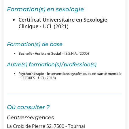
SSUB
Formation(s) en sexologie
Historique
Certificat Universitaire en Sexologie
Clinique
- UCL (2021)
La
sexologie
Formation(s) de base
Superviseurs
Bachelier Assistant Social
- I.S.S.H.A. (2005)
Autre(s) formation(s) / profession(s)
Comités
Psychothérapie - Interventions systémiques en santé mentale
- CEFORES - UCL (2018)
Comité
d’Ethique et de
Déontologique
Où consulter ?
Comité
Centremergences
Scientifique
La Croix de Pierre 52, 7500 - Tournai