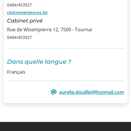
0484/453927
Infos
centremergences.be
Cabinet privé
Informations
Rue de Wisempierre 12, 7500 - Tournai
0484/453927
Actualités
Formations
Dans quelle langue ?
Offre
Français
d’emploi/
Stage
aurelie.douillet@hotmail.com
Prix
Contact