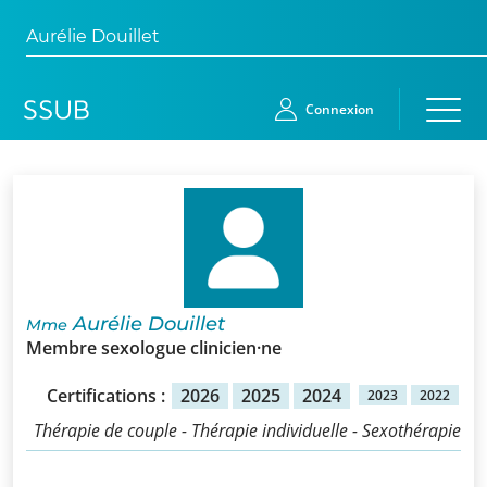
Aurélie Douillet
Connexion
Accueil
Membres
Demande
Aurélie Douillet
Mme
d’adhésion
Membre sexologue clinicien·ne
Qui
Certifications :
2026
2025
2024
2023
2022
sommes-
Thérapie de couple - Thérapie individuelle - Sexothérapie
nous?