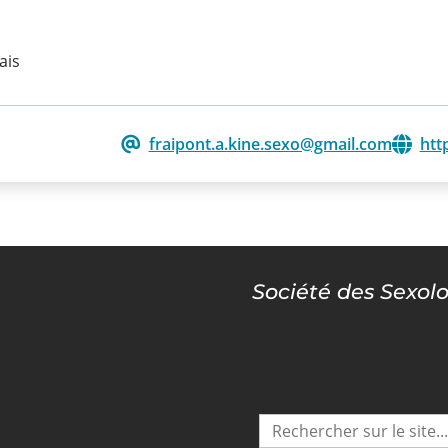
ais
fraipont.a.kine.sexo@gmail.com
htt
Société des Sexol