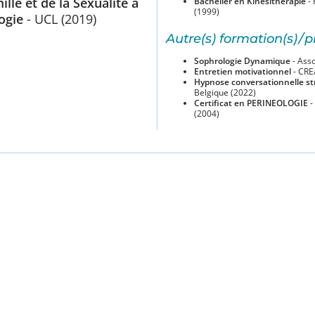
lle et de la Sexualité à
Bachelier en Kinésithérapie
- 
(1999)
logie
- UCL (2019)
Autre(s) formation(s) / p
Sophrologie Dynamique
- Ass
Entretien motivationnel
- CRE
Hypnose conversationnelle s
Belgique (2022)
Certificat en PERINEOLOGIE
-
(2004)