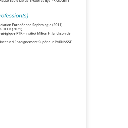
Haute Ecole Lib de Bruxelles Ilya PRIGOGINE
rofession(s)
ociation Européenne Sophrologie (2011)
A HELB (2021)
tratégique PTR
- Institut Milton H. Erickson de
 Institut d'Enseignement Supérieur PARNASSE