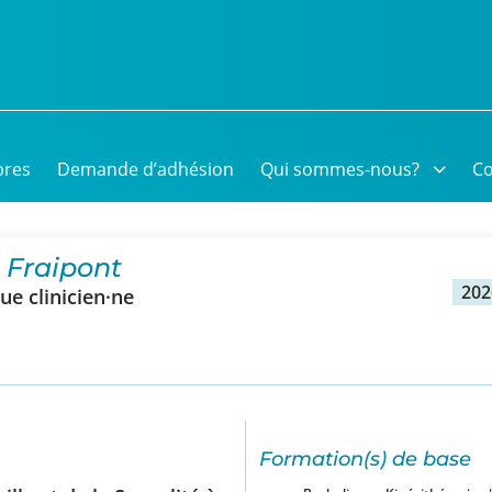
res
Demande d’adhésion
Qui sommes-nous?
Co
 Fraipont
202
e clinicien·ne
Formation(s) de base