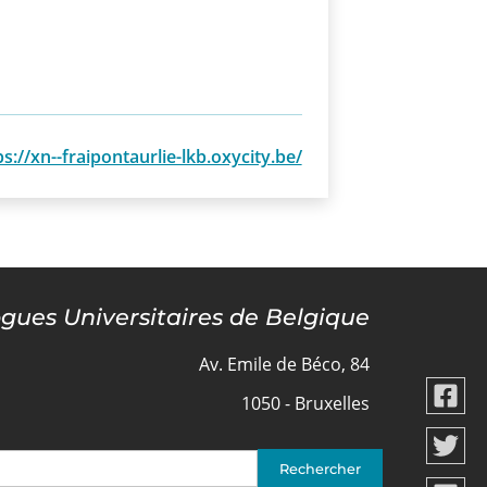
ps://xn--fraipontaurlie-lkb.oxycity.be/
ogues Universitaires de Belgique
Av. Emile de Béco, 84
1050 - Bruxelles