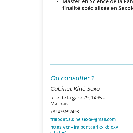
Master en Science de la Fami
finalité spécialisée en Sexo
Où consulter ?
Cabinet Kiné Sexo
Rue de la gare 79, 1495 -
Marbais
+32476692493
fraipont.a.kine.sexo@gmail.com
https://xn--fraipontaurlie-lkb.oxy
city.be/