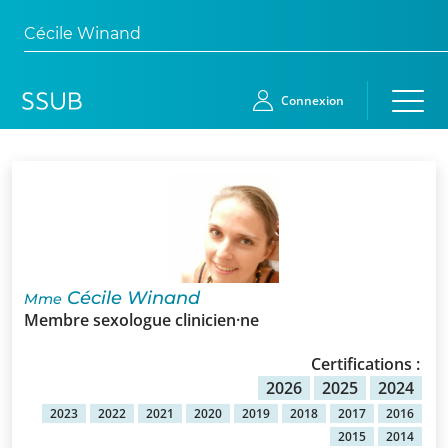
Cécile Winand
Connexion
Accueil
Membres
Demande
Cécile Winand
Mme
d’adhésion
Membre sexologue clinicien·ne
Qui
Certifications :
sommes-
2026
2025
2024
nous?
2023
2022
2021
2020
2019
2018
2017
2016
2015
2014