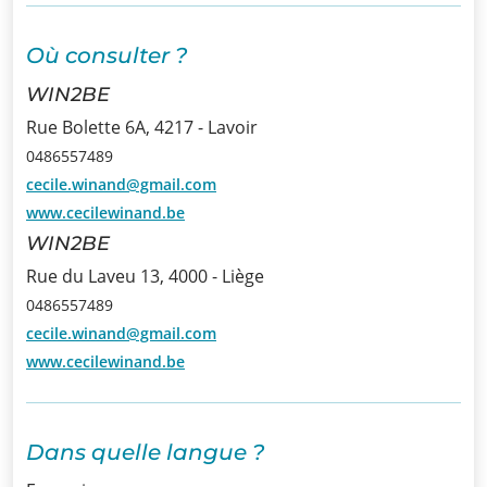
Infos
Où consulter ?
Informations
WIN2BE
Rue Bolette 6A, 4217 - Lavoir
Actualités
0486557489
cecile.winand@gmail.com
Formations
www.cecilewinand.be
Offre
WIN2BE
d’emploi/
Rue du Laveu 13, 4000 - Liège
Stage
0486557489
cecile.winand@gmail.com
Prix
www.cecilewinand.be
Contact
Dans quelle langue ?