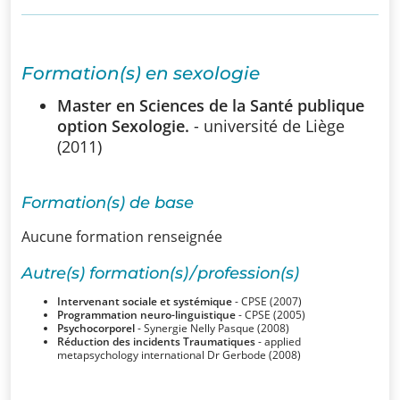
SSUB
Historique
Formation(s) en sexologie
La
Master en Sciences de la Santé publique
sexologie
option Sexologie.
- université de Liège
(2011)
Superviseurs
Formation(s) de base
Comités
Aucune formation renseignée
Comité
Autre(s) formation(s) / profession(s)
d’Ethique et de
Intervenant sociale et systémique
- CPSE (2007)
Déontologique
Programmation neuro-linguistique
- CPSE (2005)
Psychocorporel
- Synergie Nelly Pasque (2008)
Réduction des incidents Traumatiques
- applied
Comité
metapsychology international Dr Gerbode (2008)
Scientifique