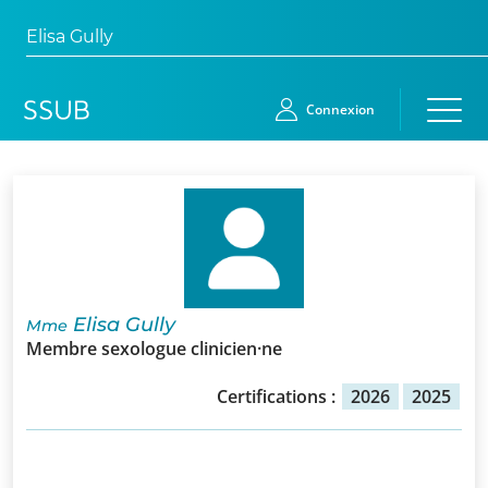
Elisa Gully
Connexion
Accueil
Membres
Demande
Elisa Gully
Mme
d’adhésion
Membre sexologue clinicien·ne
Qui
Certifications :
2026
2025
sommes-
nous?