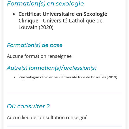
Formation(s) en sexologie
SSUB
Certificat Universitaire en Sexologie
Historique
Clinique
- Université Catholique de
Louvain (2020)
La
sexologie
Formation(s) de base
Superviseurs
Aucune formation renseignée
Comités
Autre(s) formation(s) / profession(s)
Psychologue clinicienne
- Université libre de Bruxelles (2019)
Comité
d’Ethique et de
Déontologique
Où consulter ?
Comité
Aucun lieu de consultation renseigné
Scientifique