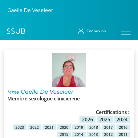
Gaelle De Veseleer
Connexion
Accueil
Membres
Demande
Gaelle De Veseleer
Mme
d’adhésion
Membre sexologue clinicien·ne
Qui
Certifications :
sommes-
2026
2025
2024
nous?
2023
2022
2021
2020
2019
2018
2017
2016
2015
2014
2013
2012
2011