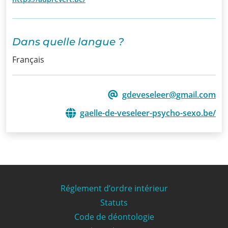
Dans quelle langue ?
Français
gdeveseleer@gmail.com
gaelle-de-veseleer-psycho-sexo.be/
Réglement d’ordre intérieur
Statuts
Code de déontologie