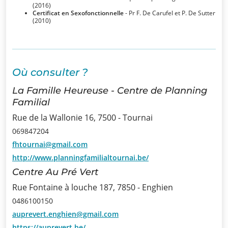
(2016)
Certificat en Sexofonctionnelle
- Pr F. De Carufel et P. De Sutter
Infos
(2010)
Informations
Actualités
Où consulter ?
Formations
La Famille Heureuse - Centre de Planning
Familial
Offre
Rue de la Wallonie 16, 7500 - Tournai
d’emploi/
069847204
Stage
fhtournai@gmail.com
http://www.planningfamilialtournai.be/
Prix
Centre Au Pré Vert
Rue Fontaine à louche 187, 7850 - Enghien
Contact
0486100150
auprevert.enghien@gmail.com
https://auprevert.be/