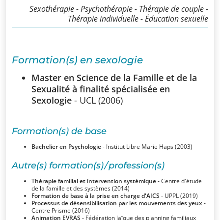
SSUB
Sexothérapie - Psychothérapie - Thérapie de couple -
Thérapie individuelle - Éducation sexuelle
Historique
La
Formation(s) en sexologie
sexologie
Master en Science de la Famille et de la
Superviseurs
Sexualité à finalité spécialisée en
Sexologie
- UCL (2006)
Comités
Formation(s) de base
Comité
Bachelier en Psychologie
- Institut Libre Marie Haps (2003)
d’Ethique et de
Autre(s) formation(s) / profession(s)
Déontologique
Thérapie familial et intervention systémique
- Centre d'étude
de la famille et des systèmes (2014)
Comité
Formation de base à la prise en charge d'AICS
- UPPL (2019)
Processus de désensibilisation par les mouvements des yeux
-
Scientifique
Centre Prisme (2016)
Animation EVRAS
- Fédération laïque des planning familiaux