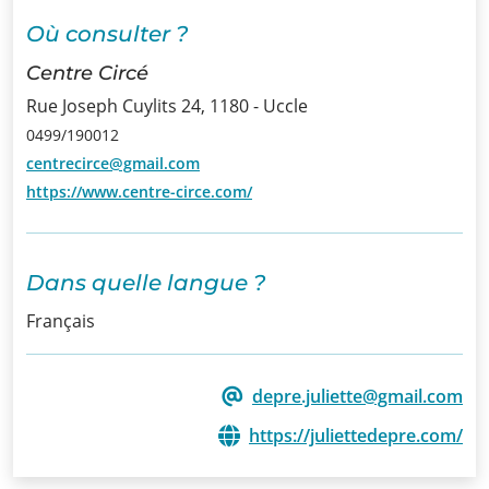
Où consulter ?
Infos
Centre Circé
Informations
Rue Joseph Cuylits 24, 1180 - Uccle
0499/190012
Actualités
centrecirce@gmail.com
Formations
https://www.centre-circe.com/
Offre
d’emploi/
Dans quelle langue ?
Stage
Français
Prix
depre.juliette@gmail.com
Contact
https://juliettedepre.com/