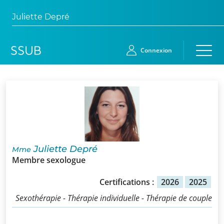
Juliette Depré
Connexion
Accueil
Membres
Demande
Juliette Depré
Mme
d’adhésion
Membre sexologue
Qui
Certifications :
2026
2025
sommes-
Sexothérapie - Thérapie individuelle - Thérapie de couple
nous?