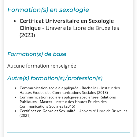
SSUB
Formation(s) en sexologie
Historique
Certificat Universitaire en Sexologie
Clinique
- Université Libre de Bruxelles
La
(2023)
sexologie
Formation(s) de base
Superviseurs
Aucune formation renseignée
Comités
Autre(s) formation(s) / profession(s)
Comité
Communication sociale appliquée - Bachelier
- Institut des
Hautes Etudes des Communications Sociales (2013)
d’Ethique et de
Communication sociale appliquée spécialisée Relations
Publiques - Master
- Institut des Hautes Etudes des
Communications Sociales (2015)
Déontologique
Certificat en Genre et Sexualité
- Université Libre de Bruxelles
(2021)
Comité
Scientifique