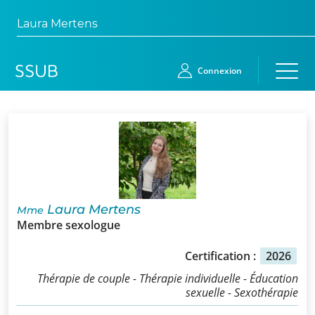
Laura Mertens
Connexion
Accueil
Membres
Demande
Laura Mertens
Mme
d’adhésion
Membre sexologue
Qui
Certification :
2026
sommes-
Thérapie de couple - Thérapie individuelle - Éducation
nous?
sexuelle - Sexothérapie