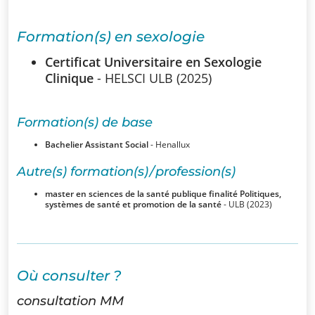
SSUB
Formation(s) en sexologie
Historique
Certificat Universitaire en Sexologie
La
Clinique
- HELSCI ULB (2025)
sexologie
Formation(s) de base
Superviseurs
Bachelier Assistant Social
- Henallux
Comités
Autre(s) formation(s) / profession(s)
master en sciences de la santé publique finalité Politiques,
Comité
systèmes de santé et promotion de la santé
- ULB (2023)
d’Ethique et de
Déontologique
Où consulter ?
Comité
Scientifique
consultation MM