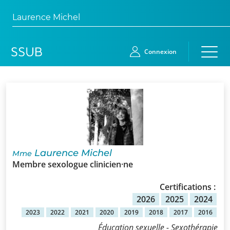
Laurence Michel
Connexion
Accueil
Membres
Demande
Laurence Michel
Mme
d’adhésion
Membre sexologue clinicien·ne
Qui
Certifications :
sommes-
2026
2025
2024
nous?
2023
2022
2021
2020
2019
2018
2017
2016
Éducation sexuelle - Sexothérapie