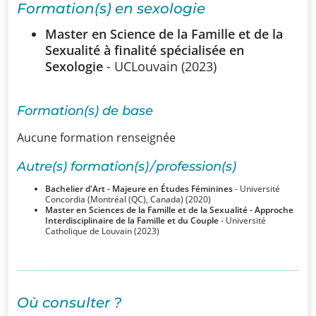
Formation(s) en sexologie
SSUB
Master en Science de la Famille et de la
Historique
Sexualité à finalité spécialisée en
Sexologie
- UCLouvain (2023)
La
sexologie
Formation(s) de base
Superviseurs
Aucune formation renseignée
Comités
Autre(s) formation(s) / profession(s)
Bachelier d'Art - Majeure en Études Féminines
- Université
Concordia (Montréal (QC), Canada) (2020)
Comité
Master en Sciences de la Famille et de la Sexualité - Approche
Interdisciplinaire de la Famille et du Couple
- Université
d’Ethique et de
Catholique de Louvain (2023)
Déontologique
Comité
Scientifique
Où consulter ?