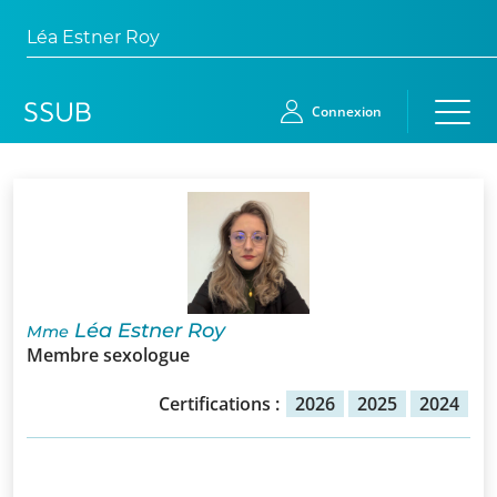
Léa Estner Roy
Connexion
Accueil
Membres
Demande
Léa Estner Roy
Mme
d’adhésion
Membre sexologue
Qui
Certifications :
2026
2025
2024
sommes-
nous?