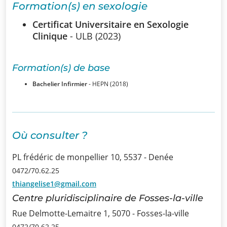
Formation(s) en sexologie
SSUB
Certificat Universitaire en Sexologie
Historique
Clinique
- ULB (2023)
La
Formation(s) de base
sexologie
Bachelier Infirmier
- HEPN (2018)
Superviseurs
Comités
Où consulter ?
Comité
PL frédéric de monpellier 10, 5537 - Denée
d’Ethique et de
0472/70.62.25
Déontologique
thiangelise1@gmail.com
Centre pluridisciplinaire de Fosses-la-ville
Comité
Rue Delmotte-Lemaitre 1, 5070 - Fosses-la-ville
Scientifique
0472/70.62.25