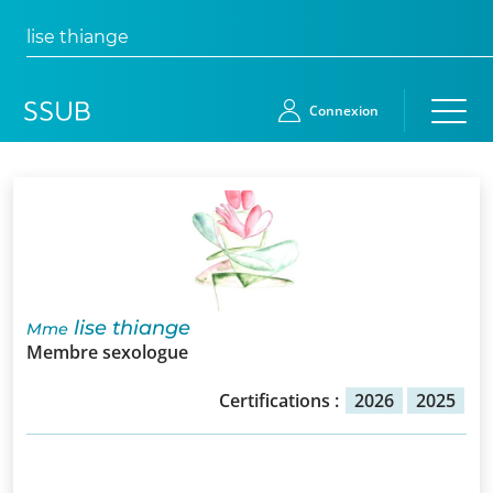
lise thiange
Connexion
Accueil
Membres
Demande
lise thiange
Mme
d’adhésion
Membre sexologue
Qui
Certifications :
2026
2025
sommes-
nous?