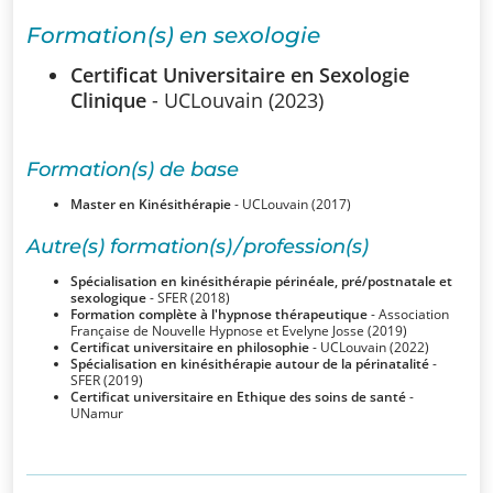
SSUB
Formation(s) en sexologie
Historique
Certificat Universitaire en Sexologie
Clinique
- UCLouvain (2023)
La
sexologie
Formation(s) de base
Superviseurs
Master en Kinésithérapie
- UCLouvain (2017)
Autre(s) formation(s) / profession(s)
Comités
Spécialisation en kinésithérapie périnéale, pré/postnatale et
sexologique
- SFER (2018)
Formation complète à l'hypnose thérapeutique
- Association
Comité
Française de Nouvelle Hypnose et Evelyne Josse (2019)
Certificat universitaire en philosophie
- UCLouvain (2022)
d’Ethique et de
Spécialisation en kinésithérapie autour de la périnatalité
-
SFER (2019)
Déontologique
Certificat universitaire en Ethique des soins de santé
-
UNamur
Comité
Scientifique