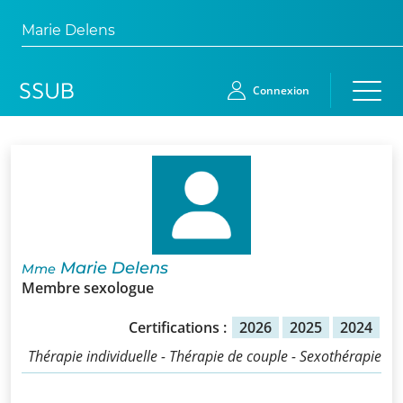
Marie Delens
Connexion
Accueil
Membres
Demande
Marie Delens
Mme
d’adhésion
Membre sexologue
Qui
Certifications :
2026
2025
2024
sommes-
Thérapie individuelle - Thérapie de couple - Sexothérapie
nous?