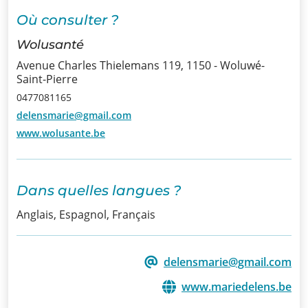
Où consulter ?
Infos
Wolusanté
Informations
Avenue Charles Thielemans 119, 1150 - Woluwé-
Saint-Pierre
Actualités
0477081165
delensmarie@gmail.com
Formations
www.wolusante.be
Offre
d’emploi/
Dans quelles langues ?
Stage
Anglais, Espagnol, Français
Prix
Contact
delensmarie@gmail.com
www.mariedelens.be