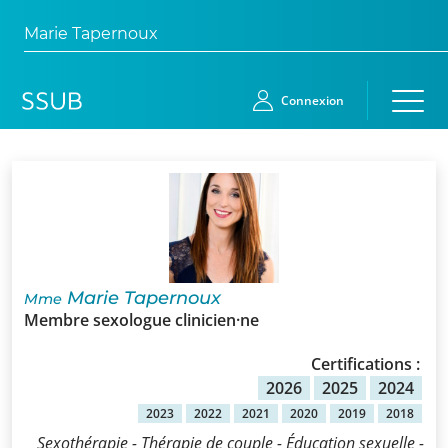
Marie Tapernoux
Connexion
Accueil
Membres
Demande
Marie Tapernoux
Mme
d’adhésion
Membre sexologue clinicien·ne
Qui
Certifications :
sommes-
2026
2025
2024
nous?
2023
2022
2021
2020
2019
2018
Sexothérapie - Thérapie de couple - Éducation sexuelle -