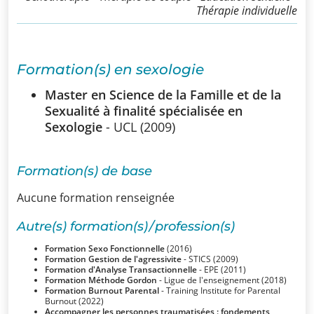
Thérapie individuelle
SSUB
Historique
Formation(s) en sexologie
La
Master en Science de la Famille et de la
sexologie
Sexualité à finalité spécialisée en
Superviseurs
Sexologie
- UCL (2009)
Comités
Formation(s) de base
Aucune formation renseignée
Comité
d’Ethique et de
Autre(s) formation(s) / profession(s)
Déontologique
Formation Sexo Fonctionnelle
(2016)
Formation Gestion de l'agressivite
- STICS (2009)
Formation d'Analyse Transactionnelle
- EPE (2011)
Comité
Formation Méthode Gordon
- Ligue de l'enseignement (2018)
Formation Burnout Parental
- Training Institute for Parental
Scientifique
Burnout (2022)
Accompagner les personnes traumatisées : fondements