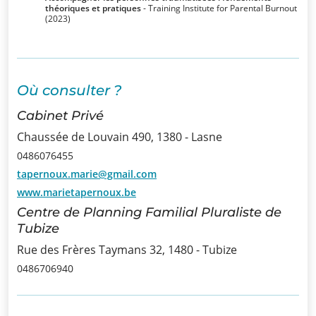
théoriques et pratiques
- Training Institute for Parental Burnout
(2023)
Infos
Informations
Où consulter ?
Actualités
Cabinet Privé
Formations
Chaussée de Louvain 490, 1380 - Lasne
Offre
0486076455
d’emploi/
tapernoux.marie@gmail.com
www.marietapernoux.be
Stage
Centre de Planning Familial Pluraliste de
Tubize
Prix
Rue des Frères Taymans 32, 1480 - Tubize
Contact
0486706940