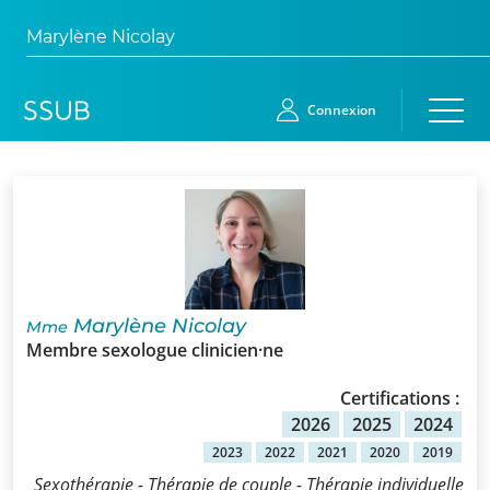
Marylène Nicolay
Connexion
Accueil
Membres
Demande
Marylène Nicolay
Mme
d’adhésion
Membre sexologue clinicien·ne
Qui
Certifications :
sommes-
2026
2025
2024
nous?
2023
2022
2021
2020
2019
Sexothérapie - Thérapie de couple - Thérapie individuelle