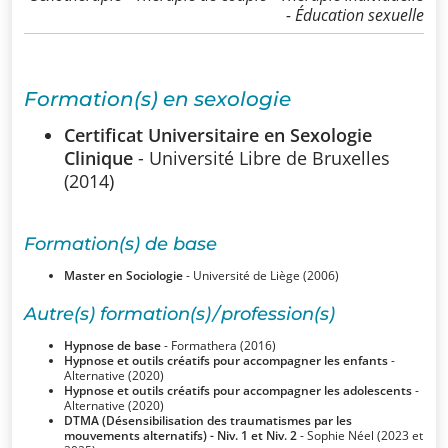
- Éducation sexuelle
SSUB
Historique
Formation(s) en sexologie
La
Certificat Universitaire en Sexologie
sexologie
Clinique
- Université Libre de Bruxelles
Superviseurs
(2014)
Comités
Formation(s) de base
Master en Sociologie
- Université de Liège (2006)
Comité
Autre(s) formation(s) / profession(s)
d’Ethique et de
Hypnose de base
- Formathera (2016)
Déontologique
Hypnose et outils créatifs pour accompagner les enfants
-
Alternative (2020)
Hypnose et outils créatifs pour accompagner les adolescents
-
Comité
Alternative (2020)
DTMA (Désensibilisation des traumatismes par les
Scientifique
mouvements alternatifs) - Niv. 1 et Niv. 2
- Sophie Néel (2023 et