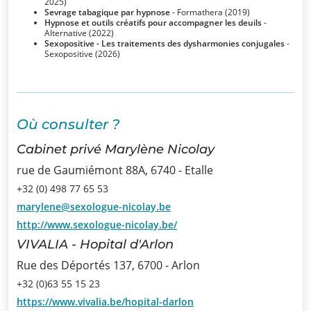
2025)
Sevrage tabagique par hypnose
- Formathera (2019)
Infos
Hypnose et outils créatifs pour accompagner les deuils
-
Alternative (2022)
Sexopositive - Les traitements des dysharmonies conjugales
-
Sexopositive (2026)
Informations
Actualités
Formations
Où consulter ?
Cabinet privé Marylène Nicolay
Offre
rue de Gaumiémont 88A, 6740 - Etalle
d’emploi/
+32 (0) 498 77 65 53
Stage
marylene@sexologue-nicolay.be
http://www.sexologue-nicolay.be/
Prix
VIVALIA - Hopital d'Arlon
Contact
Rue des Déportés 137, 6700 - Arlon
+32 (0)63 55 15 23
https://www.vivalia.be/hopital-darlon