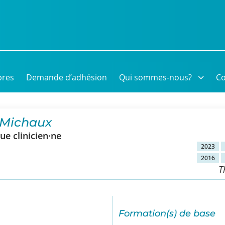
res
Demande d’adhésion
Qui sommes-nous?
Co
 Michaux
e clinicien·ne
2023
2016
T
Formation(s) de base