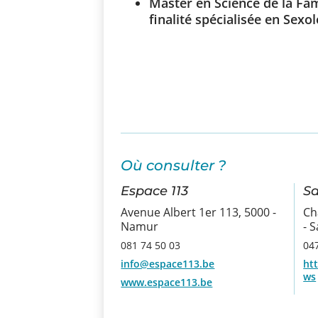
Master en Science de la Fami
finalité spécialisée en Sexo
Où consulter ?
Espace 113
Sa
Avenue Albert 1er 113, 5000 -
Ch
Namur
- 
081 74 50 03
04
info@espace113.be
ht
ws
www.espace113.be