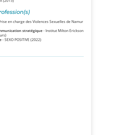
X (2015)
rofession(s)
Prise en charge des Violences Sexuelles de Namur
mmunication stratégique
- Institut Milton Erickson
urs)
e
- SEXO POSITIVE (2022)