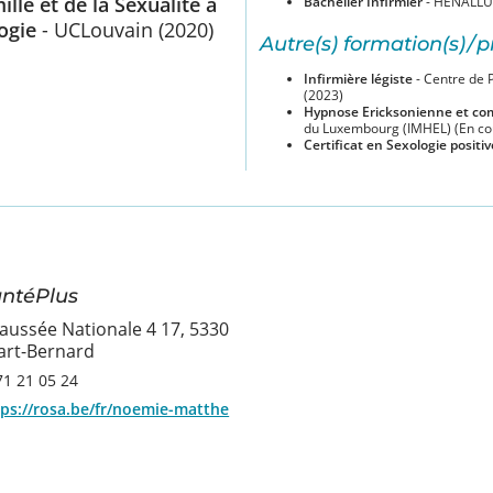
lle et de la Sexualité à
Bachelier Infirmier
- HENALLU
logie
- UCLouvain (2020)
Autre(s) formation(s) / p
Infirmière légiste
- Centre de 
(2023)
Hypnose Ericksonienne et co
du Luxembourg (IMHEL) (En co
Certificat en Sexologie positiv
ntéPlus
aussée Nationale 4 17, 5330
Sart-Bernard
71 21 05 24
tps://rosa.be/fr/noemie-matthe