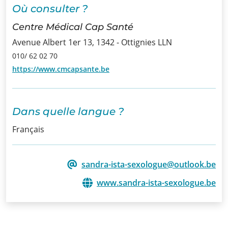
Où consulter ?
Infos
Centre Médical Cap Santé
Avenue Albert 1er 13, 1342 - Ottignies LLN
Informations
010/ 62 02 70
Actualités
https://www.cmcapsante.be
Formations
Offre
Dans quelle langue ?
d’emploi/
Français
Stage
sandra-ista-sexologue@outlook.be
Prix
www.sandra-ista-sexologue.be
Contact