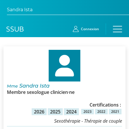
Sandra Ista
Connexion
Accueil
Membres
Demande
Sandra Ista
Mme
d’adhésion
Membre sexologue clinicien·ne
Qui
Certifications :
sommes-
2026
2025
2024
2023
2022
2021
nous?
Sexothérapie - Thérapie de couple