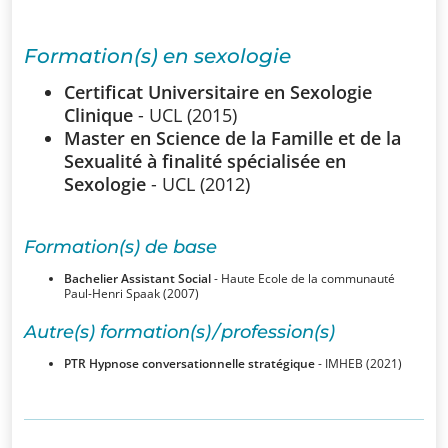
SSUB
Formation(s) en sexologie
Historique
Certificat Universitaire en Sexologie
La
Clinique
- UCL (2015)
sexologie
Master en Science de la Famille et de la
Sexualité à finalité spécialisée en
Superviseurs
Sexologie
- UCL (2012)
Comités
Formation(s) de base
Bachelier Assistant Social
- Haute Ecole de la communauté
Comité
Paul-Henri Spaak (2007)
d’Ethique et de
Autre(s) formation(s) / profession(s)
Déontologique
PTR Hypnose conversationnelle stratégique
- IMHEB (2021)
Comité
Scientifique