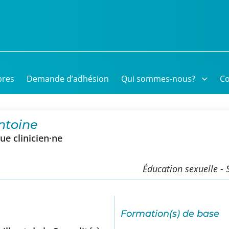
res
Demande d’adhésion
Qui sommes-nous?
Co
ntoine
e clinicien·ne
Éducation sexuelle - 
Formation(s) de base