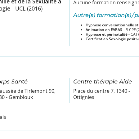
lle et de la Sexualité à
Aucune formation renseign
logie
- UCL (2016)
Autre(s) formation(s) / p
Hypnose conversationnelle st
Animation en EVRAS
- FLCPF (
Hypnose et périnatalité
- CATP
Certificat en Sexologie positiv
rps Santé
Centre thérapie Aide
aussée de Tirlemont 90,
Place du centre 7, 1340 -
30 - Gembloux
Ottignies
ais