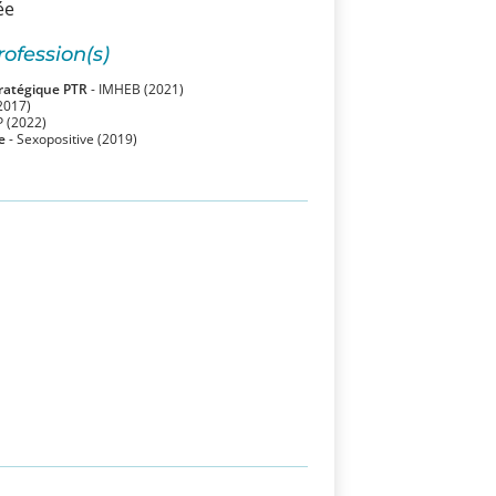
ée
rofession(s)
ratégique PTR
- IMHEB (2021)
2017)
 (2022)
e
- Sexopositive (2019)