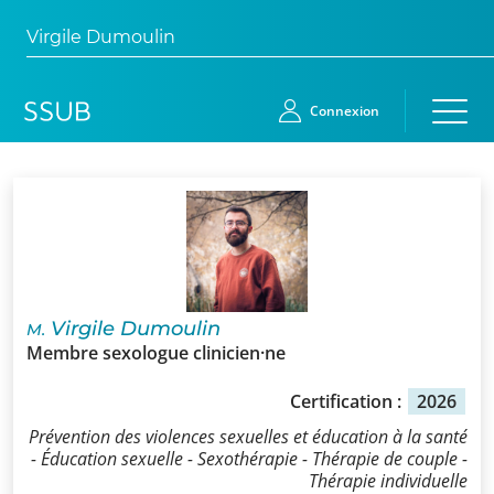
Virgile Dumoulin
Connexion
Accueil
Membres
Demande
Virgile Dumoulin
M.
d’adhésion
Membre sexologue clinicien·ne
Qui
Certification :
2026
sommes-
Prévention des violences sexuelles et éducation à la santé
nous?
- Éducation sexuelle - Sexothérapie - Thérapie de couple -
Thérapie individuelle