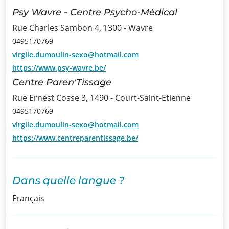
Psy Wavre - Centre Psycho-Médical
Infos
Rue Charles Sambon 4, 1300 - Wavre
0495170769
Informations
virgile.dumoulin-sexo@hotmail.com
Actualités
https://www.psy-wavre.be/
Centre Paren'Tissage
Formations
Rue Ernest Cosse 3, 1490 - Court-Saint-Etienne
Offre
0495170769
virgile.dumoulin-sexo@hotmail.com
d’emploi/
https://www.centreparentissage.be/
Stage
Prix
Dans quelle langue ?
Contact
Français