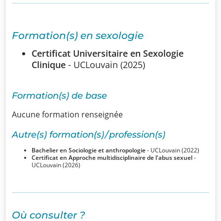
SSUB
Historique
Formation(s) en sexologie
La
Certificat Universitaire en Sexologie
Clinique
- UCLouvain (2025)
sexologie
Superviseurs
Formation(s) de base
Aucune formation renseignée
Comités
Autre(s) formation(s) / profession(s)
Comité
Bachelier en Sociologie et anthropologie
- UCLouvain (2022)
d’Ethique et de
Certificat en Approche multidisciplinaire de l'abus sexuel
-
UCLouvain (2026)
Déontologique
Comité
Scientifique
Où consulter ?